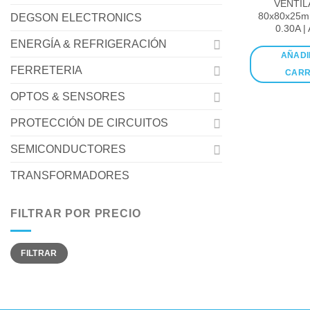
VENTI
80x80x25
DEGSON ELECTRONICS
0.30A |
ENERGÍA & REFRIGERACIÓN
AÑADI
FERRETERIA
CARR
OPTOS & SENSORES
PROTECCIÓN DE CIRCUITOS
SEMICONDUCTORES
TRANSFORMADORES
FILTRAR POR PRECIO
Precio
Precio
FILTRAR
mínimo
máximo