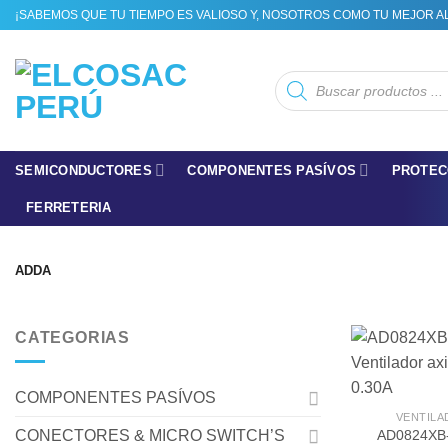
Skip
¡SABEMOS QUE TU TIEMPO ES VALIOSO Y, NOSOTROS COMO TU MEJOR A
to
content
Búsqueda
de
productos
SEMICONDUCTORES
COMPONENTES PASÍVOS
PROTEC
FERRETERIA
ADDA
CATEGORIAS
COMPONENTES PASÍVOS
VENTIL
AD0824XB
CONECTORES & MICRO SWITCH’S