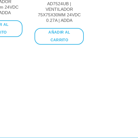
LADOR
AD7524UB |
mm 24VDC
VENTILADOR
 ADDA
75X75X30MM 24VDC
0.27A | ADDA
R AL
ITO
AÑADIR AL
CARRITO